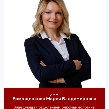
д.м.н.
Ермощенкова Мария Владимировна
Заведующая отделением онкомаммологии и