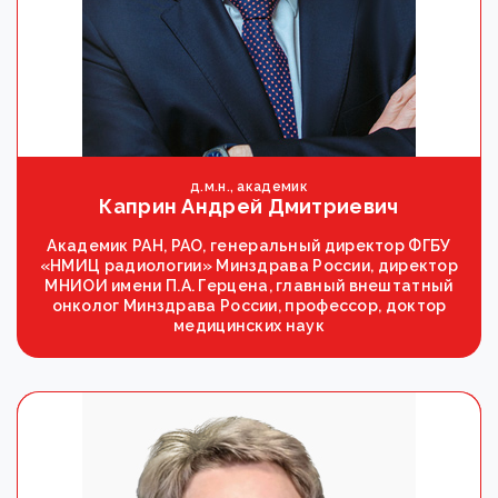
д.м.н., академик
Каприн Андрей Дмитриевич
Академик РАН, РАО, генеральный директор ФГБУ
«НМИЦ радиологии» Минздрава России, директор
МНИОИ имени П.А. Герцена, главный внештатный
онколог Минздрава России, профессор, доктор
медицинских наук