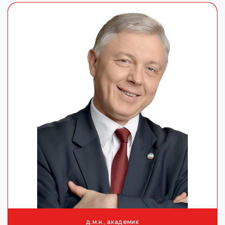
д.м.н., академик