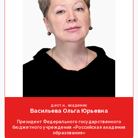
д.ист.н., академик
Васильева Ольга Юрьевна
Президент Федерального государственного
бюджетного учреждения «Российская академия
образования»