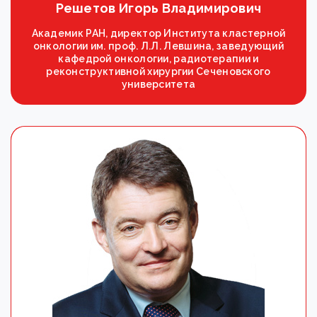
Решетов Игорь Владимирович
Академик РАН, директор Института кластерной
онкологии им. проф. Л.Л. Левшина, заведующий
кафедрой онкологии, радиотерапии и
реконструктивной хирургии Сеченовского
университета