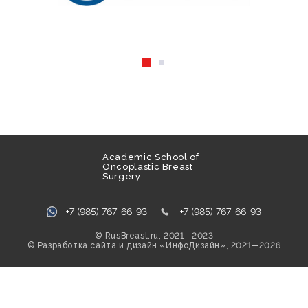
Academic School of
Oncoplastic Breast
Surgery
+7 (985) 767-66-93
+7 (985) 767-66-93
© RusBreast.ru, 2021—2023
©
Разработка сайта и дизайн
«ИнфоДизайн», 2021—2026